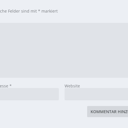
iche Felder sind mit
*
markiert
resse
*
Website