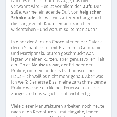
Doch es ist nicht nur das Auge, das hier
verwöhnt wird – es ist vor allem der
Duft
. Der
süße, warme, einladende Duft von
belgischer
Schokolade
, der wie ein zarter Vorhang durch
die Gänge zieht. Kaum jemand kann hier
widerstehen – und warum sollte man auch?
In einer der ältesten Chocolaterien der Galerie,
deren Schaufenster mit Pralinen in Goldpapier
und Marzipanskulpturen geschmückt war,
legten wir einen kurzen, aber genussvollen Halt
ein. Ob es
Neuhaus
war, der Erfinder der
Praline, oder ein anderes traditionsreiches
Haus – ich weiß es nicht mehr genau. Aber was
ich weiß: Der erste Biss in eine zartschmelzende
Praline war wie ein kleines Feuerwerk auf der
Zunge. Und das sag ich nicht leichtfertig.
Viele dieser Manufakturen arbeiten noch heute
nach alten Rezepturen – mit Hingabe, feinen