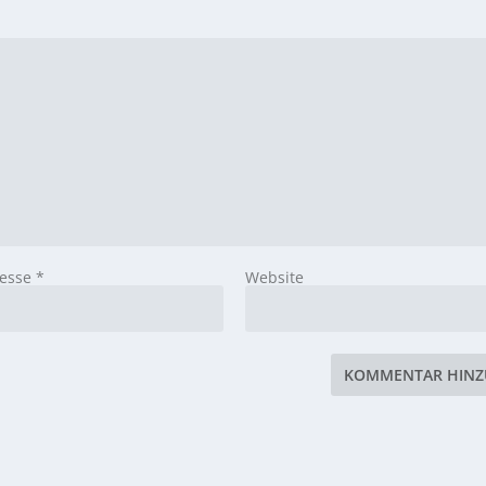
resse
*
Website