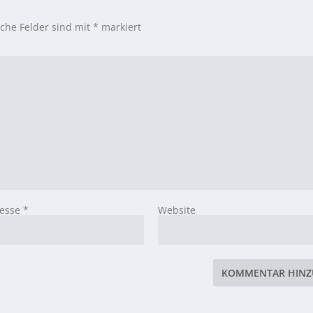
iche Felder sind mit
*
markiert
resse
*
Website